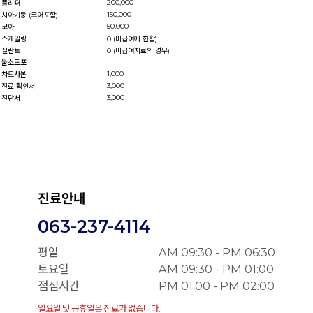
200,000
플리퍼
150,000
치아기둥 (코어포함)
50,000
코아
스케일링
0 (비급여에 한함)
실란트
0 (비급여치료의 경우)
불소도포
1,000
차트사본
3,000
진료 확인서
3,000
진단서
진료안내
063-237-4114
평일
AM 09:30 - PM 06:30
토요일
AM 09:30 - PM 01:00
점심시간
PM 01:00 - PM 02:00
일요일 및 공휴일은 진료가 없습니다.