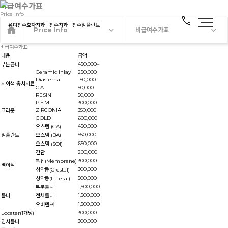
비급여수가표
Price Info
call
Price Info
비급여수가표
비급여수가표
내용
금액
450,000~
부분금니
Ceramic inlay
250,000
Diastema
150,000
치아색 충치치료
C.A
50,000
RESIN
50,000
P.F.M
300,000
ZIRCONIA
350,000
크라운
GOLD
600,000
450,000
오스템 (CA)
550,000
임플란트
오스템 (BA)
650,000
오스템 (SOI)
200,000
간단
300,000
복잡(Membrane)
뼈이식
300,000
상악동(Crestal)
500,000
상악동(Lateral)
1,500,000
부분틀니
1,500,000
틀니
전체틀니
1,500,000
오버덴쳐
300,000
Locater(1개당)
300,000
임시틀니